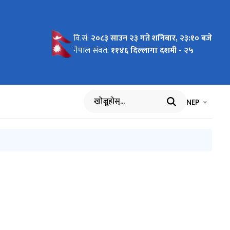
वि.सं:
२०८३ साउन २३ गते शनिबार, २३:१० बजे
सुचना ।
धी सूचना !
 सूचना
सम्बन्धमा
ु सम्बन्धी
नेपाल संवत:
११४६ दिल्लागा दशमी - २५
भाषा चयन गर्नुह
भाषा प
NEP
खोज्नुहोस्