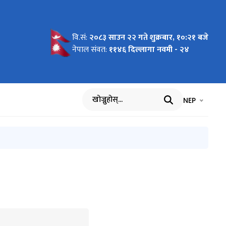
वि.सं:
२०८३ साउन २२ गते शुक्रबार, १०:२१ बजे
सुचना ।
धी सूचना !
 सूचना
सम्बन्धमा
ु सम्बन्धी
नेपाल संवत:
११४६ दिल्लागा नवमी - २४
भाषा चयन गर्नुह
भाषा प
NEP
खोज्नुहोस्