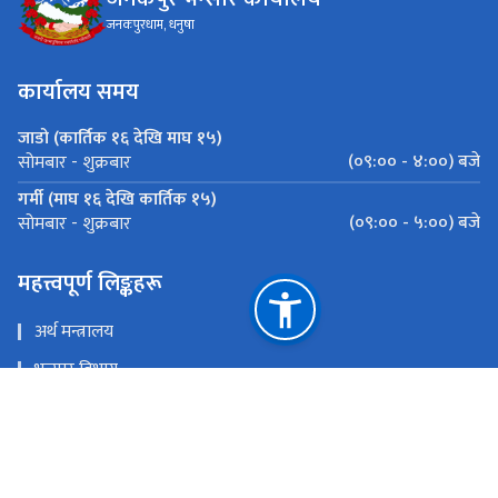
जनकपुरधाम, धनुषा
कार्यालय समय
जाडो (कार्तिक १६ देखि माघ १५)
(०९:०० - ४:००) बजे
सोमबार - शुक्रबार
गर्मी (माघ १६ देखि कार्तिक १५)
(०९:०० - ५:००) बजे
सोमबार - शुक्रबार
महत्त्वपूर्ण लिङ्कहरू
अर्थ मन्त्रालय
भन्सार विभाग
मेल चेक
ई - हाजिरी प्रणाली
राष्ट्रिय प्राकृतिक स्रोत तथा वित्त आयोग