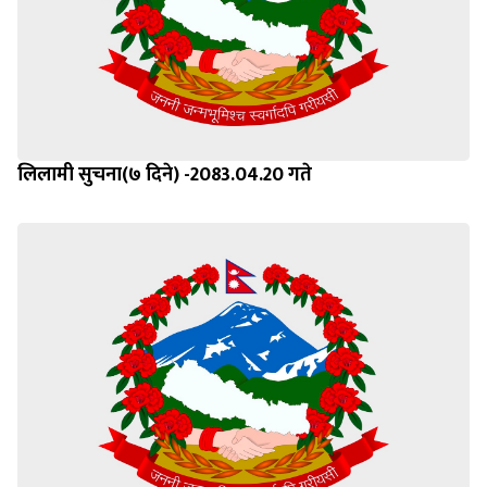
लिलामी सुचना(७ दिने) -2083.04.20 गते