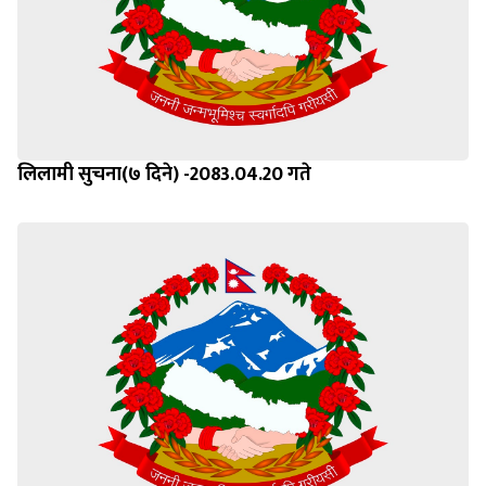
लिलामी सुचना(७ दिने) -2083.04.20 गते