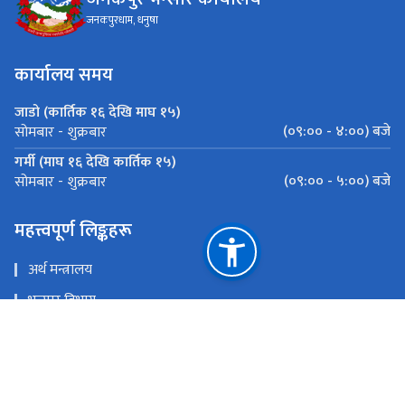
जनकपुरधाम, धनुषा
कार्यालय समय
जाडो (कार्तिक १६ देखि माघ १५)
(०९:०० - ४:००) बजे
सोमबार - शुक्रबार
गर्मी (माघ १६ देखि कार्तिक १५)
(०९:०० - ५:००) बजे
सोमबार - शुक्रबार
महत्त्वपूर्ण लिङ्कहरू
अर्थ मन्त्रालय
भन्सार विभाग
मेल चेक
ई - हाजिरी प्रणाली
राष्ट्रिय प्राकृतिक स्रोत तथा वित्त आयोग